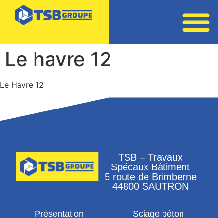
Le havre 12
Le Havre 12
TSB – Travaux
Spécaux Bâtiment
5 route de Brimberne
44800 SAUTRON
Présentation
Sciage béton