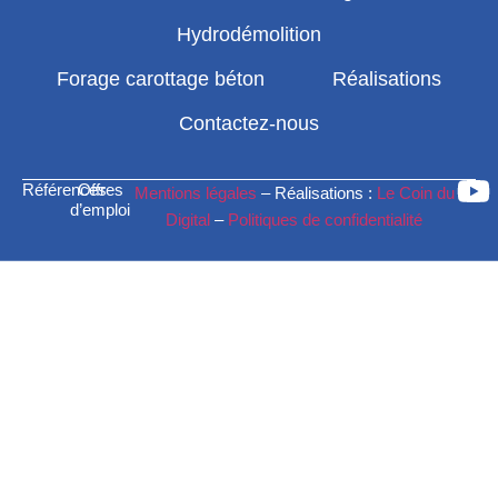
Hydrodémolition
Forage carottage béton
Réalisations
Contactez-nous
Références
Offres
Mentions légales
– Réalisations :
Le Coin du
d’emploi
Digital
–
Politiques de confidentialité