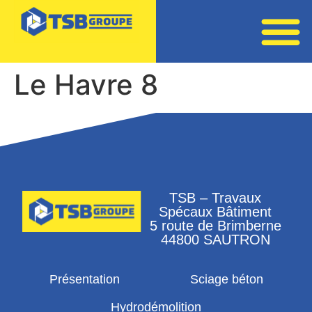
Le Havre 8
TSB – Travaux
Spécaux Bâtiment
5 route de Brimberne
44800 SAUTRON
Présentation
Sciage béton
Hydrodémolition