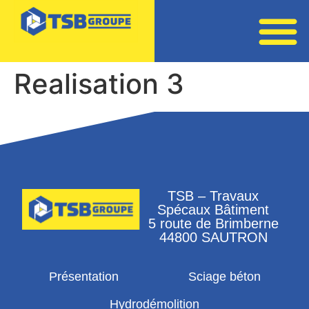
Realisation 3
TSB – Travaux
Spécaux Bâtiment
5 route de Brimberne
44800 SAUTRON
Présentation
Sciage béton
Hydrodémolition